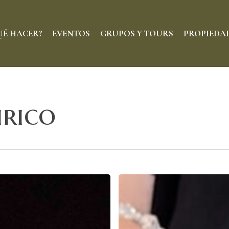
UÉ HACER?
EVENTOS
GRUPOS Y TOURS
PROPIEDA
RESTAURANTES
HOTELES
BARES
BOUTIQUES
irico
DELICATESSEN
BELLEZA
CAFÉ & DULCE
DECORACIÓN
ENTRETENIMIENTO
ARTE