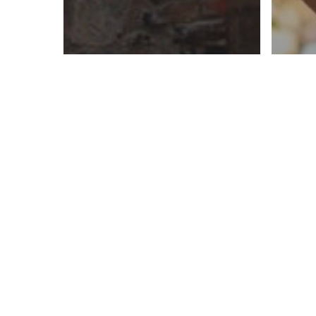
Visit
Val
Visitar Val'Quirico
Val’Quirico,
ide
recompensa tu voto
ma