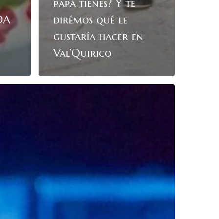
papá tienes? Y te
DA
dirémos qué le
gustaría hacer en
Val’Quirico