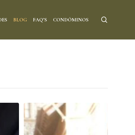
Menu
search
DES
BLOG
FAQ’S
CONDÓMINOS