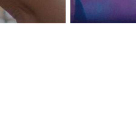
ar Val'Quirico
’Quirico, el lugar
Eventos
Visitar Val'Quirico
al para festejar a
Iniciaron las noc
má
mágicas