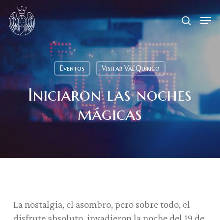
Skip
Menu
Men
to
search
main
content
Eventos
Visitar Val'Quirico
Iniciaron las noches
mágicas
La nostalgia, el asombro, pero sobre todo, el
disfrute absoluto, invadieron la noche del 19 de