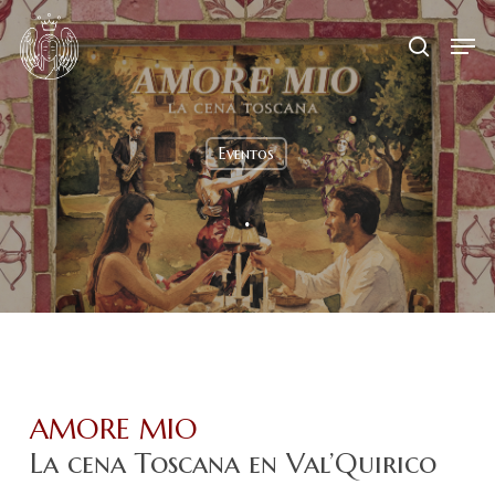
Skip
Menu
Men
to
search
main
content
Eventos
.
AMORE MIO
La cena Toscana en Val’Quirico