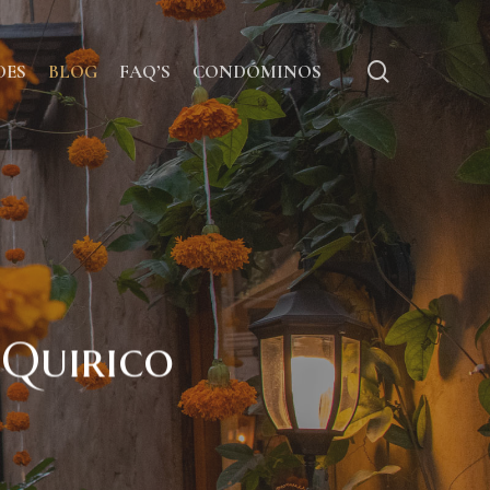
Menu
search
DES
BLOG
FAQ’S
CONDÓMINOS
’Quirico