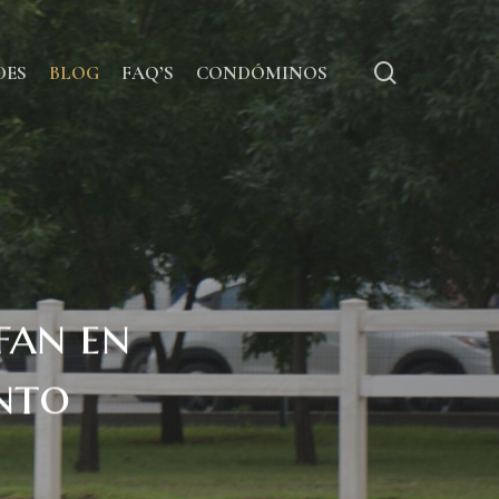
Menu
search
DES
BLOG
FAQ’S
CONDÓMINOS
fan en
nto