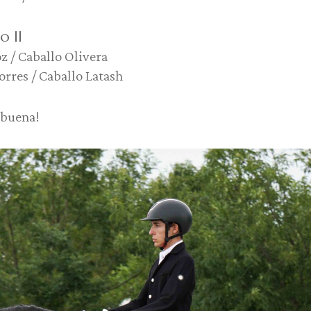
o II
z / Caballo Olivera
Torres / Caballo Latash
abuena!