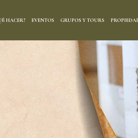
UÉ HACER?
EVENTOS
GRUPOS Y TOURS
PROPIEDA
RESTAURANTES
HOTELES
BARES
BOUTIQUES
DELICATESSEN
BELLEZA
CAFÉ & DULCE
DECORACIÓN
ENTRETENIMIENTO
ARTE