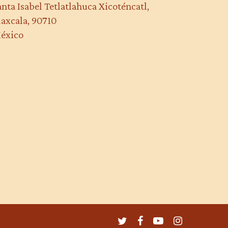
anta Isabel Tetlatlahuca Xicoténcatl,
laxcala, 90710
éxico
twitter
facebook
youtube
instagram