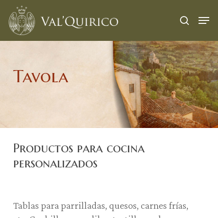
Skip
Menu
Men
to
search
main
content
Tavola
Productos para cocina
personalizados
Tablas para parrilladas, quesos, carnes frías,