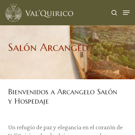
Skip
Menu
Men
to
search
main
content
Salón Arcangelo
Bienvenidos a Arcangelo Salón
y Hospedaje
Un refugio de paz y elegancia en el corazón de