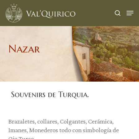
Skip
Menu
Men
to
search
main
content
Nazar
Souvenirs de Turquia.
Brazaletes, collares, Colgantes, Cerámica,
Imanes, Monederos todo con simbología de
Ojo Turco