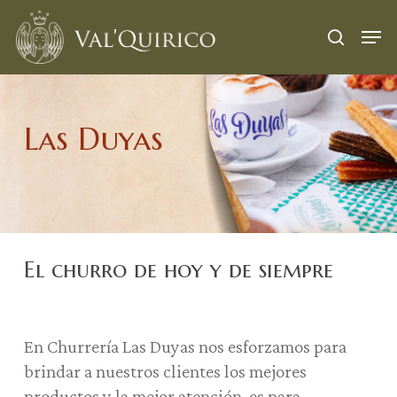
Skip
Menu
Men
to
search
main
content
Las Duyas
El churro de hoy y de siempre
En Churrería Las Duyas nos esforzamos para
brindar a nuestros clientes los mejores
productos y la mejor atención, es para