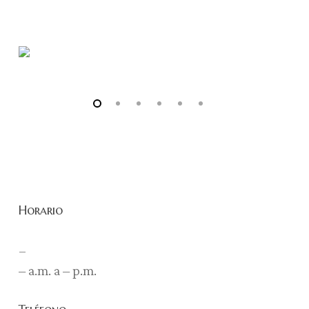
Horario
–
– a.m. a – p.m.