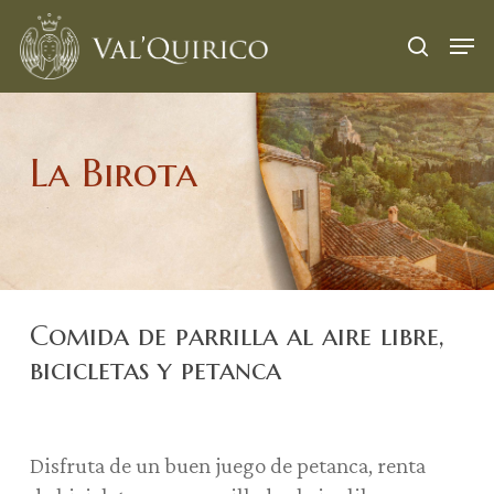
Skip
Menu
Men
to
search
main
content
La Birota
Comida de parrilla al aire libre,
bicicletas y petanca
Disfruta de un buen juego de petanca, renta