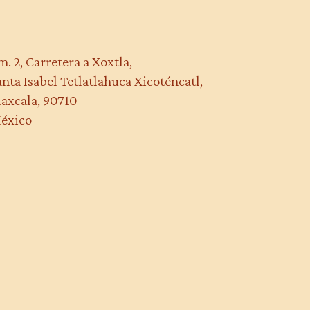
m. 2, Carretera a Xoxtla,
anta Isabel Tetlatlahuca Xicoténcatl,
laxcala, 90710
éxico