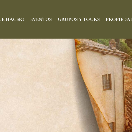
UÉ HACER?
EVENTOS
GRUPOS Y TOURS
PROPIEDA
RESTAURANTES
HOTELES
BARES
BOUTIQUES
DELICATESSEN
BELLEZA
CAFÉ & DULCE
DECORACIÓN
ENTRETENIMIENTO
ARTE