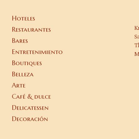
Hoteles
K
Restaurantes
S
Bares
T
Entretenimiento
M
Boutiques
Belleza
Arte
Café & dulce
Delicatessen
Decoración