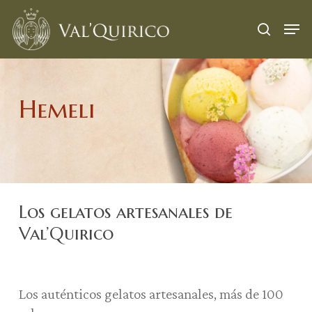
Skip
Menu
Men
to
search
main
content
Hemeli
Los gelatos artesanales de
Val’Quirico
Los auténticos gelatos artesanales, más de 100