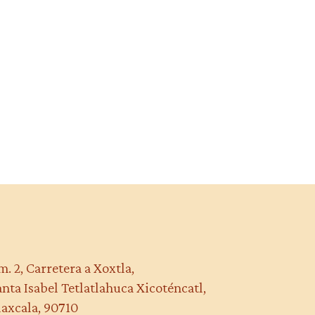
m. 2, Carretera a Xoxtla,
anta Isabel Tetlatlahuca Xicoténcatl,
laxcala, 90710