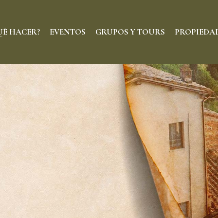
UÉ HACER?
EVENTOS
GRUPOS Y TOURS
PROPIEDA
RESTAURANTES
HOTELES
BARES
BOUTIQUES
DELICATESSEN
BELLEZA
CAFÉ & DULCE
DECORACIÓN
ENTRETENIMIENTO
ARTE